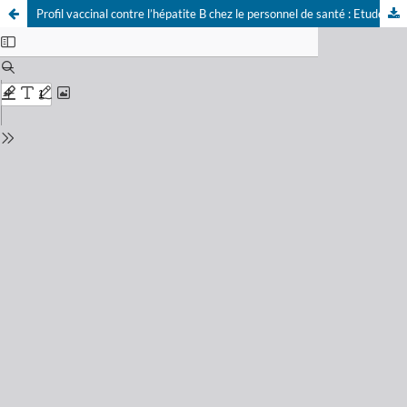
Profil vaccinal contre l’hépatite B chez le personnel de santé : Etude à l’hôpital Charles Nicolle.