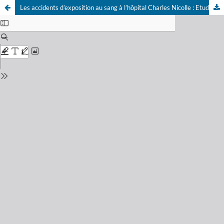
Les accidents d’exposition au sang à l’hôpital Charles Nicolle : Etude sur 6 ans