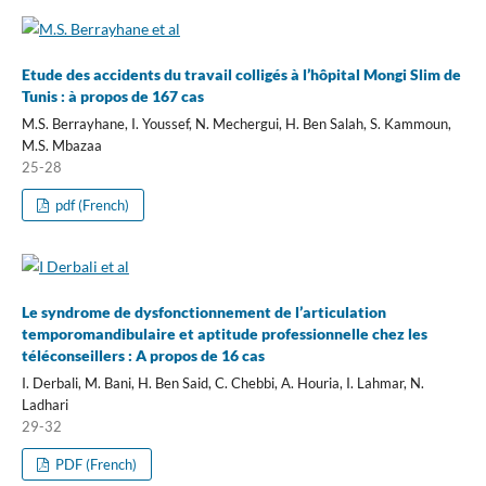
Etude des accidents du travail colligés à l’hôpital Mongi Slim de
Tunis : à propos de 167 cas
M.S. Berrayhane, I. Youssef, N. Mechergui, H. Ben Salah, S. Kammoun,
M.S. Mbazaa
25-28
pdf (French)
Le syndrome de dysfonctionnement de l’articulation
temporomandibulaire et aptitude professionnelle chez les
téléconseillers : A propos de 16 cas
I. Derbali, M. Bani, H. Ben Said, C. Chebbi, A. Houria, I. Lahmar, N.
Ladhari
29-32
PDF (French)