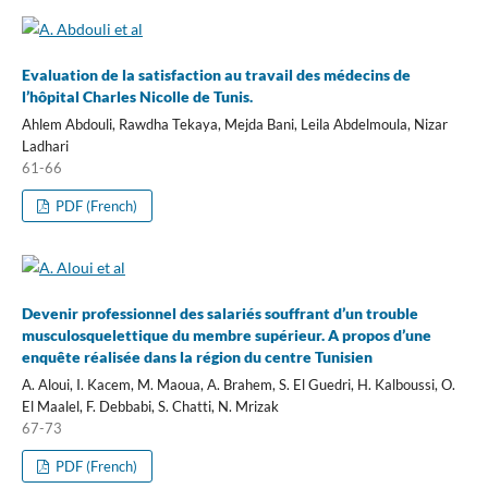
Evaluation de la satisfaction au travail des médecins de
l’hôpital Charles Nicolle de Tunis.
Ahlem Abdouli, Rawdha Tekaya, Mejda Bani, Leila Abdelmoula, Nizar
Ladhari
61-66
PDF (French)
Devenir professionnel des salariés souffrant d’un trouble
musculosquelettique du membre supérieur. A propos d’une
enquête réalisée dans la région du centre Tunisien
A. Aloui, I. Kacem, M. Maoua, A. Brahem, S. El Guedri, H. Kalboussi, O.
El Maalel, F. Debbabi, S. Chatti, N. Mrizak
67-73
PDF (French)