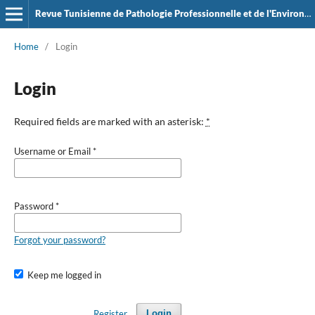
Revue Tunisienne de Pathologie Professionnelle et de l'Environement
Home
/
Login
Login
Required fields are marked with an asterisk:
*
Username or Email
*
Password
*
Forgot your password?
Keep me logged in
Register
Login