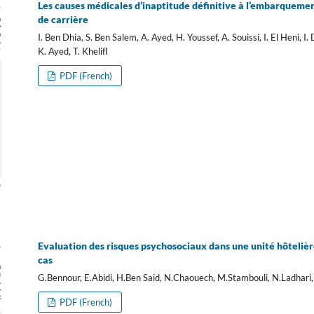
Les causes médicales d’inaptitude définitive à l’embarqueme
de carrière
I. Ben Dhia, S. Ben Salem, A. Ayed, H. Youssef, A. Souissi, I. El Heni, I.
K. Ayed, T. KhelifI
PDF (French)
Evaluation des risques psychosociaux dans une unité hôtelière
cas
G.Bennour, E.Abidi, H.Ben Said, N.Chaouech, M.Stambouli, N.Ladhari, 
PDF (French)