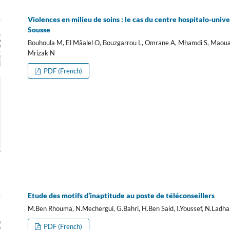
Violences en milieu de soins : le cas du centre hospitalo-uni
Sousse
Bouhoula M, El Mâalel O, Bouzgarrou L, Omrane A, Mhamdi S, Maoua
Mrizak N
PDF (French)
Etude des motifs d’inaptitude au poste de téléconseillers
M.Ben Rhouma, N.Mechergui, G.Bahri, H.Ben Said, I.Youssef, N.Ladha
PDF (French)