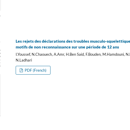
Les rejets des déclarations des troubles musculo-squelettique
motifs de non reconnaissance sur une période de 12 ans
I.Youssef, N.Chaouech, A.Amr, H.Ben Said, F.Bouden, M.Hamdouni, N
N.Ladhari
PDF (French)