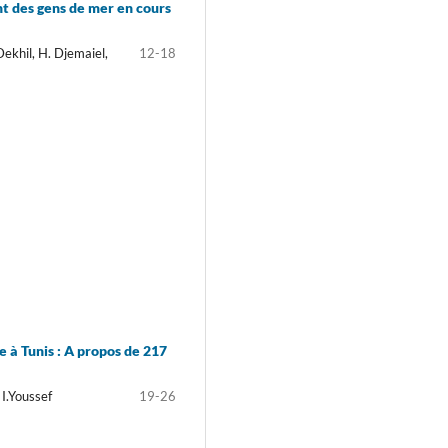
nt des gens de mer en cours
 Dekhil, H. Djemaiel,
12-18
 à Tunis : A propos de 217
I.Youssef
19-26