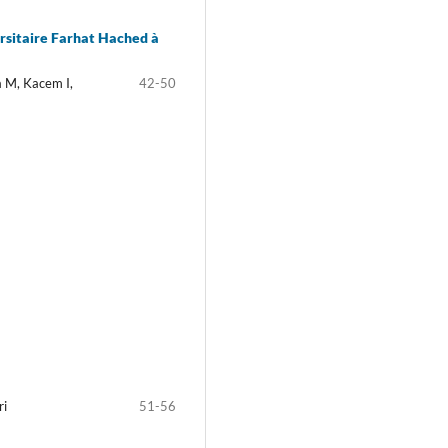
versitaire Farhat Hached à
 M, Kacem I,
42-50
ri
51-56