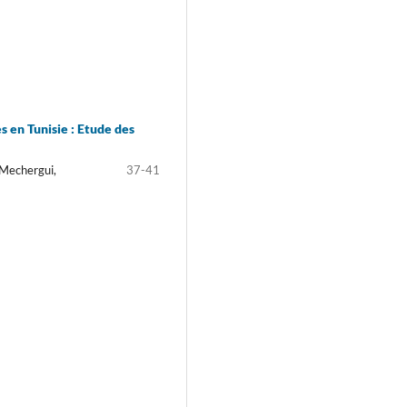
s en Tunisie : Etude des
.Mechergui,
37-41