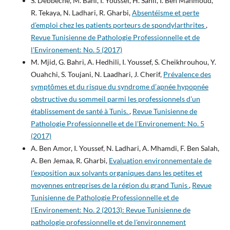
S. Debbeche, M. Bani, I. Youssef, H. Sahli, I. Ben Mahmoud,
R. Tekaya, N. Ladhari, R. Gharbi,
Absentéisme et perte
d’emploi chez les patients porteurs de spondylarthrites
,
Revue Tunisienne de Pathologie Professionnelle et de
l'Environement: No. 5 (2017)
M. Mjid, G. Bahri, A. Hedhili, I. Youssef, S. Cheikhrouhou, Y.
Ouahchi, S. Toujani, N. Laadhari, J. Cherif,
Prévalence des
symptômes et du risque du syndrome d’apnée hypopnée
obstructive du sommeil parmi les professionnels d’un
établissement de santé à Tunis.
,
Revue Tunisienne de
Pathologie Professionnelle et de l'Environement: No. 5
(2017)
A. Ben Amor, I. Youssef, N. Ladhari, A. Mhamdi, F. Ben Salah,
A. Ben Jemaa, R. Gharbi,
Evaluation environnementale de
l’exposition aux solvants organiques dans les petites et
moyennes entreprises de la région du grand Tunis
,
Revue
Tunisienne de Pathologie Professionnelle et de
l'Environement: No. 2 (2013): Revue Tunisienne de
pathologie professionnelle et de l'environnement