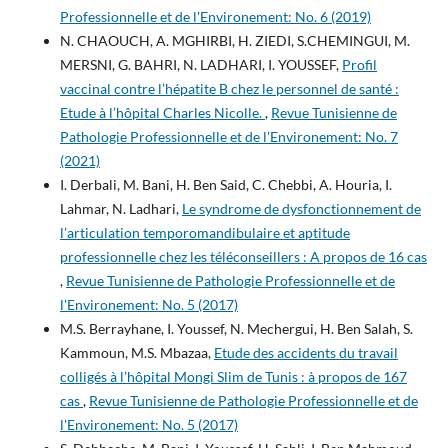
Professionnelle et de l'Environement: No. 6 (2019)
N. CHAOUCH, A. MGHIRBI, H. ZIEDI, S.CHEMINGUI, M.
MERSNI, G. BAHRI, N. LADHARI, I. YOUSSEF,
Profil
vaccinal contre l’hépatite B chez le personnel de santé :
Etude à l’hôpital Charles Nicolle.
,
Revue Tunisienne de
Pathologie Professionnelle et de l'Environement: No. 7
(2021)
I. Derbali, M. Bani, H. Ben Said, C. Chebbi, A. Houria, I.
Lahmar, N. Ladhari,
Le syndrome de dysfonctionnement de
l’articulation temporomandibulaire et aptitude
professionnelle chez les téléconseillers : A propos de 16 cas
,
Revue Tunisienne de Pathologie Professionnelle et de
l'Environement: No. 5 (2017)
M.S. Berrayhane, I. Youssef, N. Mechergui, H. Ben Salah, S.
Kammoun, M.S. Mbazaa,
Etude des accidents du travail
colligés à l’hôpital Mongi Slim de Tunis : à propos de 167
cas
,
Revue Tunisienne de Pathologie Professionnelle et de
l'Environement: No. 5 (2017)