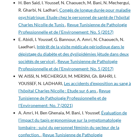
H. Ben Said, I. Youssef, N. Chaouech, M. Bani, N. Mechergui,
R. Gharbi, N. Ladhari,
Congés de longue durée pour maladie
psychiatrique: Etude chez le personnel de santé de l’hôpital
Charles Nicolle de Tunis
,
Revue Tunisienne de Pathologie
Professionnelle et de l'Environement: No. 5 (2017)
E. Abidi, I. Youssef, G. Bannour, A. Amri, N. Chaouech, N.
Laadhari,
Intérêt de la visite médicale périodique dans le
dépistage du diabète et des dyslipidémies (étude dans deux
sociétés de service)
,
Revue Tunisienne de Pathologie
Professionnelle et de l'Environement: No. 5 (2017)
W. AISSI, N. MECHERGUI, M. MERSNI, Gh. BAHRI, I.
YOUSSEF, N. LADHARI,
Les accidents d’exposition au sang à
l’hôpital Charles Nicolle : Etude sur 6 ans
,
Revue
Tunisienne de Pathologie Professionnelle et de
l'Environement: No. 7 (2021)
A. Amri, H. Ben Ghenaia, M. Bani, I. Youssef,
Évaluation de
l’impact du tapis ergonomique sur la symptomatologie
lombaire : suivi du personnel féminin du secteur de la
confection.
,
Revue Tunisienne de Pathologie